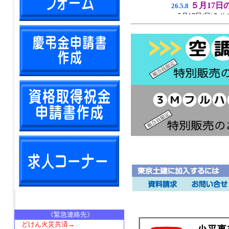
《緊急連絡先》
どけん火災共済→